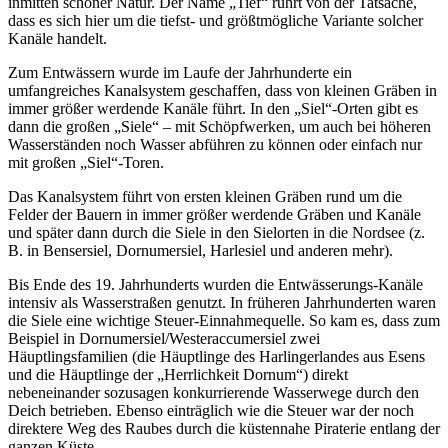
inmitten schöner Natur. Der Name „Tief“ rührt von der Tatsache,
dass es sich hier um die tiefst- und größtmögliche Variante solcher
Kanäle handelt.
Zum Entwässern wurde im Laufe der Jahrhunderte ein
umfangreiches Kanalsystem geschaffen, dass von kleinen Gräben in
immer größer werdende Kanäle führt. In den „Siel“-Orten gibt es
dann die großen „Siele“ – mit Schöpfwerken, um auch bei höheren
Wasserständen noch Wasser abführen zu können oder einfach nur
mit großen „Siel“-Toren.
Das Kanalsystem führt von ersten kleinen Gräben rund um die
Felder der Bauern in immer größer werdende Gräben und Kanäle
und später dann durch die Siele in den Sielorten in die Nordsee (z.
B. in Bensersiel, Dornumersiel, Harlesiel und anderen mehr).
Bis Ende des 19. Jahrhunderts wurden die Entwässerungs-Kanäle
intensiv als Wasserstraßen genutzt. In früheren Jahrhunderten waren
die Siele eine wichtige Steuer-Einnahmequelle. So kam es, dass zum
Beispiel in Dornumersiel/Westeraccumersiel zwei
Häuptlingsfamilien (die Häuptlinge des Harlingerlandes aus Esens
und die Häuptlinge der „Herrlichkeit Dornum“) direkt
nebeneinander sozusagen konkurrierende Wasserwege durch den
Deich betrieben. Ebenso einträglich wie die Steuer war der noch
direktere Weg des Raubes durch die küstennahe Piraterie entlang der
ganzen Küste.