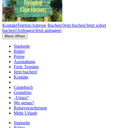
Kontakt
Telefon/Adresse
Buchen!
Jetzt buchen!
Jetzt sofort
buchen!
Anfragen!
Jetzt anfragen!
Menü öffnen
Startseite
Bilder
Preise
Ausstattung
Freie Termine
Jetzt buchen!
Kontakt
Gästebuch
Grundriss
„Umzu“
Wo genau?
Reiseversicherung
Mehr Urlaub
Startseite
Bilder