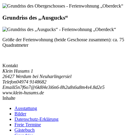
Grundriss des „Ausgucks“
Größe der Ferienwohnung (beide Geschosse zusammen):
ca. 75
Quadratmeter
Kontakt
Klein Husums 1
26427 Werdum bei Neuharlingersiel
Telefon
04974 9148682
Email
i
5
n
7
f
6
o
7
@
6
k
8
l
4
e
3
i
6
n
6
-
8
h
2
u
8
s
6
u
8
m
4
s
4
.
8
d
2
e
5
www.klein-husums.de
Inhalte
Ausstattung
Bilder
Datenschutz-Erklärung
Freie Termine
Gästebuch