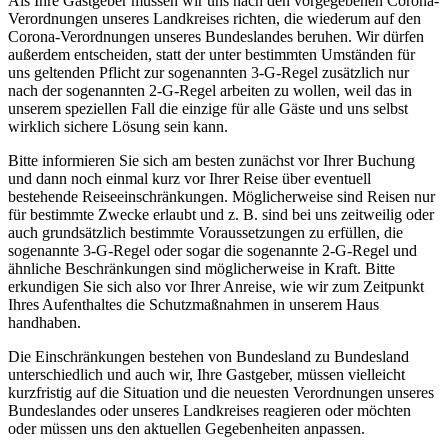
Als Ihre Gastgeber müssen wir uns nach den vorgegebenen Corona-
Verordnungen unseres Landkreises richten, die wiederum auf den
Corona-Verordnungen unseres Bundeslandes beruhen. Wir dürfen
außerdem entscheiden, statt der unter bestimmten Umständen für
uns geltenden Pflicht zur sogenannten 3-G-Regel zusätzlich nur
nach der sogenannten 2-G-Regel arbeiten zu wollen, weil das in
unserem speziellen Fall die einzige für alle Gäste und uns selbst
wirklich sichere Lösung sein kann.
Bitte informieren Sie sich am besten zunächst vor Ihrer Buchung
und dann noch einmal kurz vor Ihrer Reise über eventuell
bestehende Reiseeinschränkungen. Möglicherweise sind Reisen nur
für bestimmte Zwecke erlaubt und z. B. sind bei uns zeitweilig oder
auch grundsätzlich bestimmte Voraussetzungen zu erfüllen, die
sogenannte 3-G-Regel oder sogar die sogenannte 2-G-Regel und
ähnliche Beschränkungen sind möglicherweise in Kraft. Bitte
erkundigen Sie sich also vor Ihrer Anreise, wie wir zum Zeitpunkt
Ihres Aufenthaltes die Schutzmaßnahmen in unserem Haus
handhaben.
Die Einschränkungen bestehen von Bundesland zu Bundesland
unterschiedlich und auch wir, Ihre Gastgeber, müssen vielleicht
kurzfristig auf die Situation und die neuesten Verordnungen unseres
Bundeslandes oder unseres Landkreises reagieren oder möchten
oder müssen uns den aktuellen Gegebenheiten anpassen.