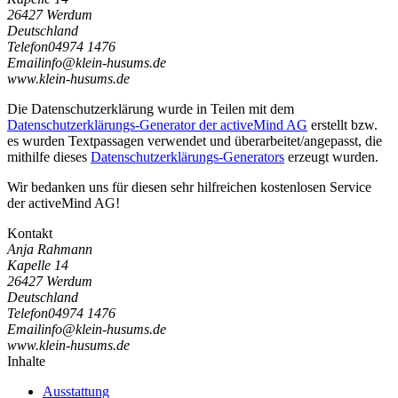
26427 Werdum
Deutschland
Telefon
04974 1476
Email
i
n
f
o
@
k
l
e
i
n
-
h
u
s
u
m
s
.
d
e
www.klein-husums.de
Die Datenschutzerklärung wurde in Teilen mit dem
Datenschutzerklärungs-Generator der activeMind AG
erstellt bzw.
es wurden Textpassagen verwendet und überarbeitet/angepasst, die
mithilfe dieses
Datenschutzerklärungs-Generators
erzeugt wurden.
Wir bedanken uns für diesen sehr hilfreichen kostenlosen Service
der activeMind AG!
Kontakt
Anja Rahmann
Kapelle 14
26427 Werdum
Deutschland
Telefon
04974 1476
Email
i
n
f
o
@
k
l
e
i
n
-
h
u
s
u
m
s
.
d
e
www.klein-husums.de
Inhalte
Ausstattung