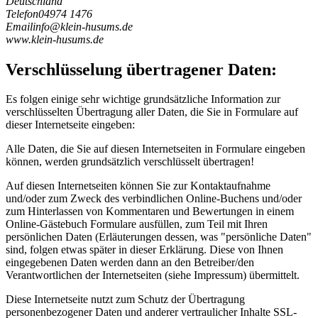
Deutschland
Telefon
04974 1476
Email
i
n
f
o
@
k
l
e
i
n
-
h
u
s
u
m
s
.
d
e
www.klein-husums.de
Verschlüsselung übertragener Daten:
Es folgen einige sehr wichtige grundsätzliche Information zur
verschlüsselten Übertragung aller Daten, die Sie in Formulare auf
dieser Internetseite eingeben:
Alle Daten, die Sie auf diesen Internetseiten in Formulare eingeben
können, werden grundsätzlich verschlüsselt übertragen!
Auf diesen Internetseiten können Sie zur Kontaktaufnahme
und/oder zum Zweck des verbindlichen Online-Buchens und/oder
zum Hinterlassen von Kommentaren und Bewertungen in einem
Online-Gästebuch Formulare ausfüllen, zum Teil mit Ihren
persönlichen Daten (Erläuterungen dessen, was "persönliche Daten"
sind, folgen etwas später in dieser Erklärung. Diese von Ihnen
eingegebenen Daten werden dann an den Betreiber/den
Verantwortlichen der Internetseiten (siehe Impressum) übermittelt.
Diese Internetseite nutzt zum Schutz der Übertragung
personenbezogener Daten und anderer vertraulicher Inhalte SSL-