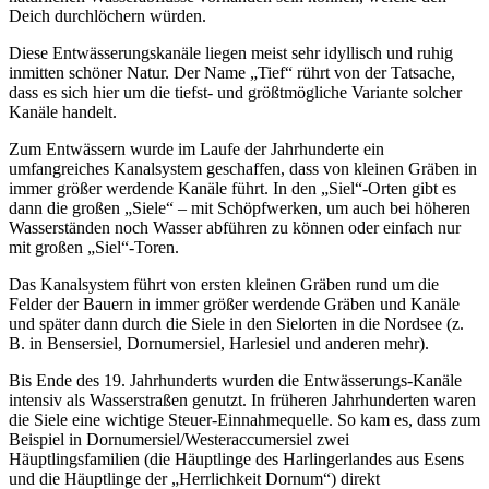
Deich durchlöchern würden.
Diese Entwässerungskanäle liegen meist sehr idyllisch und ruhig
inmitten schöner Natur. Der Name „Tief“ rührt von der Tatsache,
dass es sich hier um die tiefst- und größtmögliche Variante solcher
Kanäle handelt.
Zum Entwässern wurde im Laufe der Jahrhunderte ein
umfangreiches Kanalsystem geschaffen, dass von kleinen Gräben in
immer größer werdende Kanäle führt. In den „Siel“-Orten gibt es
dann die großen „Siele“ – mit Schöpfwerken, um auch bei höheren
Wasserständen noch Wasser abführen zu können oder einfach nur
mit großen „Siel“-Toren.
Das Kanalsystem führt von ersten kleinen Gräben rund um die
Felder der Bauern in immer größer werdende Gräben und Kanäle
und später dann durch die Siele in den Sielorten in die Nordsee (z.
B. in Bensersiel, Dornumersiel, Harlesiel und anderen mehr).
Bis Ende des 19. Jahrhunderts wurden die Entwässerungs-Kanäle
intensiv als Wasserstraßen genutzt. In früheren Jahrhunderten waren
die Siele eine wichtige Steuer-Einnahmequelle. So kam es, dass zum
Beispiel in Dornumersiel/Westeraccumersiel zwei
Häuptlingsfamilien (die Häuptlinge des Harlingerlandes aus Esens
und die Häuptlinge der „Herrlichkeit Dornum“) direkt