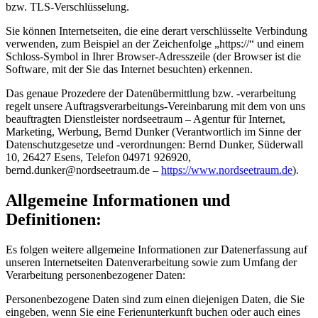
bzw. TLS-Verschlüsselung.
Sie können Internetseiten, die eine derart verschlüsselte Verbindung
verwenden, zum Beispiel an der Zeichenfolge „https://“ und einem
Schloss-Symbol in Ihrer Browser-Adresszeile (der Browser ist die
Software, mit der Sie das Internet besuchten) erkennen.
Das genaue Prozedere der Datenübermittlung bzw. -verarbeitung
regelt unsere Auftragsverarbeitungs-Vereinbarung mit dem von uns
beauftragten Dienstleister nordseetraum – Agentur für Internet,
Marketing, Werbung, Bernd Dunker (Verantwortlich im Sinne der
Datenschutzgesetze und -verordnungen: Bernd Dunker, Süderwall
10, 26427 Esens, Telefon 04971 926920,
b
e
r
n
d
.
d
u
n
k
e
r
@
n
o
r
d
s
e
e
t
r
a
u
m
.
d
e
–
https://www.nordseetraum.de
).
Allgemeine Informationen und
Definitionen:
Es folgen weitere allgemeine Informationen zur Datenerfassung auf
unseren Internetseiten Datenverarbeitung sowie zum Umfang der
Verarbeitung personenbezogener Daten:
Personenbezogene Daten sind zum einen diejenigen Daten, die Sie
eingeben, wenn Sie eine Ferienunterkunft buchen oder auch eines