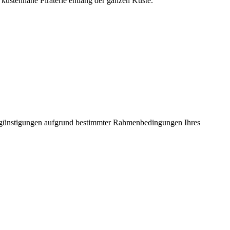
küstennahe Piraterie entlang der ganzen Küste.
ergünstigungen aufgrund bestimmter Rahmenbedingungen Ihres