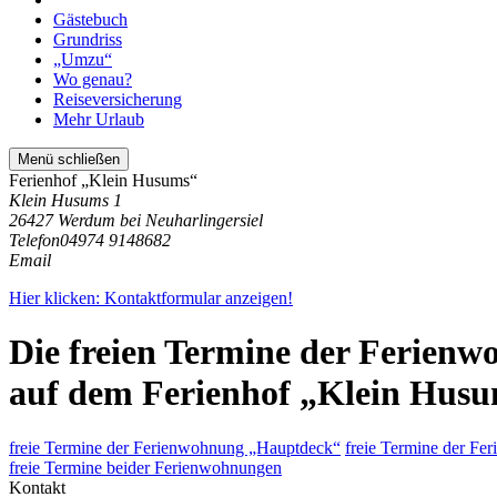
Gästebuch
Grundriss
„Umzu“
Wo genau?
Reiseversicherung
Mehr Urlaub
Menü schließen
Ferienhof „Klein Husums“
Klein Husums 1
26427 Werdum bei Neuharlingersiel
Telefon
04974 9148682
Email
Hier klicken: Kontaktformular anzeigen!
Die freien Termine der Ferien
auf dem Ferienhof „Klein Hus
freie Termine der Ferienwohnung „Hauptdeck“
freie Termine der F
freie Termine beider Ferienwohnungen
Kontakt