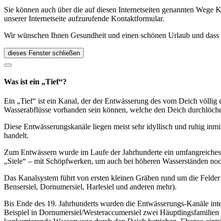
Sie können auch über die auf diesen Internetseiten genannten Wege K
unserer Internetseite aufzurufende Kontaktformular.
Wir wünschen Ihnen Gesundheit und einen schönen Urlaub und dass Si
dieses Fenster schließen
Was ist ein „Tief“?
Ein „Tief“ ist ein Kanal, der der Entwässerung des vom Deich völlig 
Wasserabflüsse vorhanden sein können, welche den Deich durchlöch
Diese Entwässerungskanäle liegen meist sehr idyllisch und ruhig inmit
handelt.
Zum Entwässern wurde im Laufe der Jahrhunderte ein umfangreiches K
„Siele“ – mit Schöpfwerken, um auch bei höheren Wasserständen noc
Das Kanalsystem führt von ersten kleinen Gräben rund um die Felder 
Bensersiel, Dornumersiel, Harlesiel und anderen mehr).
Bis Ende des 19. Jahrhunderts wurden die Entwässerungs-Kanäle inten
Beispiel in Dornumersiel/Westeraccumersiel zwei Häuptlingsfamilien