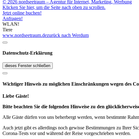
© 2026 nordseetraum – Agentur für Internet, Marketing, Werbung
Klicken Sie hier, um die Seite nach oben zu scrollen.
Jetzt online buchen!
Anfragen!
WLAN!
Tiere
www.nordseetraum.de
zurück nach Werdum
Datenschutz-Erklärung
dieses Fenster schließen
Wichtiger Hinweis zu möglichen Ein­schränk­ungen wegen des Co
Liebe Gäste!
Bitte beachten Sie die folgenden Hinweise zu den glücklicherw
Alle Gäste dürfen von uns beherbergt werden, wenn bestimmte Rahmen
Auch jetzt gibt es allerdings noch gewisse Bestimmungen zu Ihrer Si
Corona-Tests vor und während der Reise vorgeschrieben werden.