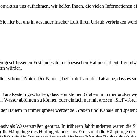
ontakt zu uns aufnehmen, wir helfen Ihnen, die vielen Informationen 
e hier bei uns in gesunder frischer Luft Ihren Urlaub verbringen wer
eingeschlossenen Festlandes der ostfriesischen Halbinsel dient. Irgend
ern würden.
ten schöner Natur. Der Name „Tief“ rührt von der Tatsache, dass es sic
analsystem geschaffen, dass von kleinen Gräben in immer größer werd
h Wasser abführen zu können oder einfach nur mit großen „Siel“-Tore
der Bauern in immer größer werdende Gräben und Kanäle und später dan
siv als Wasserstraßen genutzt. In früheren Jahrhunderten waren die S
 (die Häuptlinge des Harlingerlandes aus Esens und die Häuptlinge der