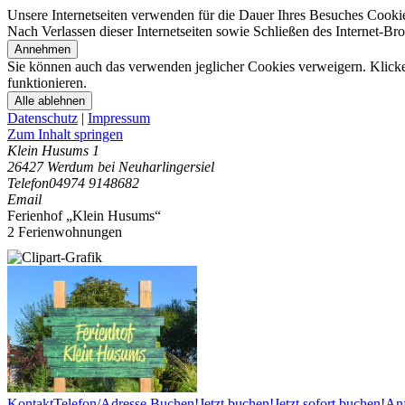
Unsere Internetseiten verwenden für die Dauer Ihres Besuches Cooki
Nach Verlassen dieser Internetseiten sowie Schließen des Internet-B
Annehmen
Sie können auch das verwenden jeglicher Cookies verweigern. Klicken
funktionieren.
Alle ablehnen
Datenschutz
|
Impressum
Zum Inhalt springen
Klein Husums 1
26427 Werdum bei Neuharlingersiel
Telefon
04974 9148682
Email
Ferienhof „Klein Husums“
2 Ferienwohnungen
Kontakt
Telefon/Adresse
Buchen!
Jetzt buchen!
Jetzt sofort buchen!
Anf