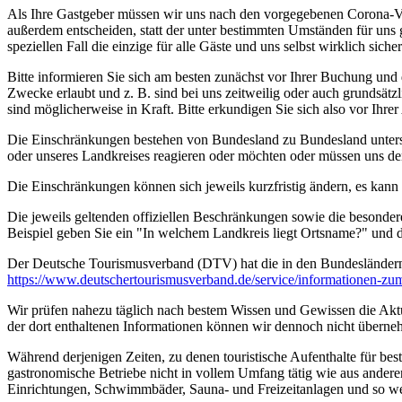
Als Ihre Gastgeber müssen wir uns nach den vorgegebenen Corona-V
außerdem entscheiden, statt der unter bestimmten Umständen für uns 
speziellen Fall die einzige für alle Gäste und uns selbst wirklich sich
Bitte informieren Sie sich am besten zunächst vor Ihrer Buchung und
Zwecke erlaubt und z. B. sind bei uns zeitweilig oder auch grundsä
sind möglicherweise in Kraft. Bitte erkundigen Sie sich also vor Ih
Die Einschränkungen bestehen von Bundesland zu Bundesland unterschi
oder unseres Landkreises reagieren oder möchten oder müssen uns de
Die Einschränkungen können sich jeweils kurzfristig ändern, es kan
Die jeweils geltenden offiziellen Beschränkungen sowie die besonder
Beispiel geben Sie ein "In welchem Landkreis liegt Ortsname?" und
Der Deutsche Tourismusverband (DTV) hat die in den Bundesländer
https://www.deutscher­tourismusverband.de/­service/­informationen-z
Wir prüfen nahezu täglich nach bestem Wissen und Gewissen die Aktual
der dort enthaltenen Informationen können wir dennoch nicht überne
Während derjenigen Zeiten, zu denen touristische Aufenthalte für bes
gastronomische Betriebe nicht in vollem Umfang tätig wie aus andere
Einrichtungen, Schwimmbäder, Sauna- und Freizeitanlagen und so we