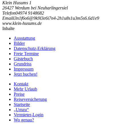
Klein Husums 1
26427 Werdum bei Neuharlingersiel
Telefon
04974 9148682
Email
i
3
n
1
f
6
o
6
@
9
k
9
l
3
e
6
i
7
n
4
-
2
h
1
u
8
s
1
u
3
m
5
s
6
.
6
d
1
e
9
www.klein-husums.de
Inhalte
Ausstattung
Bilder
Datenschutz-Erklärung
Freie Termine
Gästebuch
Grundriss
Impressum
Jetzt buchen!
Kontakt
Mehr Urlaub
Preise
Reiseversicherung
Startseite
„Umzu“
Vermieter-Login
Wo genau?