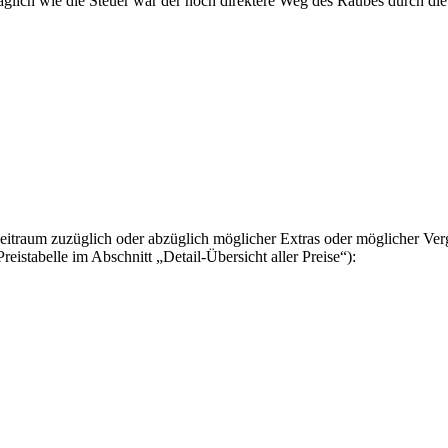
lich wie die Steuer war der noch direktere Weg des Raubes durch die 
eitraum zuzüglich oder abzüglich möglicher Extras oder möglicher V
istabelle im Abschnitt „Detail-Übersicht aller Preise“):