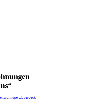
wohnungen
ums“
erienwohnung „Oberdeck“