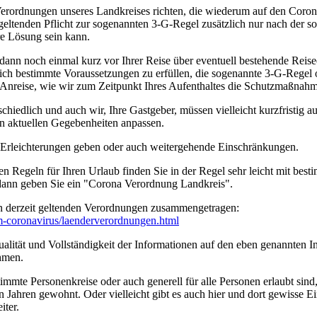
erordnungen unseres Landkreises richten, die wiederum auf den Coro
geltenden Pflicht zur sogenannten 3-G-Regel zusätzlich nur nach der s
ere Lösung sein kann.
 dann noch einmal kurz vor Ihrer Reise über eventuell bestehende Rei
tzlich bestimmte Voraussetzungen zu erfüllen, die sogenannte 3-G-Rege
rer Anreise, wie wir zum Zeitpunkt Ihres Aufenthaltes die Schutzmaßn
edlich und auch wir, Ihre Gastgeber, müssen vielleicht kurzfristig a
n aktuellen Gegebenheiten anpassen.
n Erleichterungen geben oder auch weitergehende Einschränkungen.
en Regeln für Ihren Urlaub finden Sie in der Regel sehr leicht mit b
 dann geben Sie ein "Corona Verordnung Landkreis".
n derzeit geltenden Verordnungen zusammengetragen:
um-coronavirus/­laenderverordnungen.html
ität und Vollständigkeit der Informationen auf den eben genannten Int
hmen.
timmte Personenkreise oder auch generell für alle Personen erlaubt sin
n Jahren gewohnt. Oder vielleicht gibt es auch hier und dort gewisse E
iter.